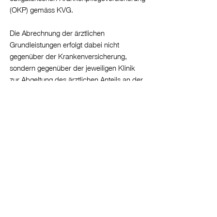
(OKP) gemäss KVG.
Die Abrechnung der ärztlichen
Grundleistungen erfolgt dabei nicht
gegenüber der Krankenversicherung,
sondern gegenüber der jeweiligen Klinik
zur Abgeltung des ärztlichen Anteils an der
SwissDRG-Fallpauschale. Die Klinik stellt
die Leistungen, inklusive der ärztlichen,
den Kostenträgern nach SwissDRG in
Rechnung («Single Invoice»).
Zugang zum online Tarifkatalog OS25
(Berechtigung erforderlich)
Integration in
Praxisinformationssystemen